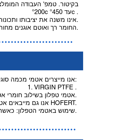
°200c עד °450c .
REINZ CHEMOTHERM אינו משנה את יציבותו ותכונותיו עם עליית הטמפרטורה, גם במחזורים של לחצים וחום.
החומר רך ואוטם אוגנים מחורצי ובלתי מקבילים גם בתנאי ויברציות.
אנו מייצרים אטמי מכמה סוגי טפלון:
1. VIRGIN PTFE .
2. אטמי טפלון בשילוב חומרי אטימה ממפעלנו.
אנו גם מייבאים אטמים מיוחדים ופריטים טכניים מטפלון מהיצרן הגרמני האיכותי HOFERT.
שימוש באטמי הטפלון: כאשר האטמים חשופים לכימיקלים חריפים וטמפרטורות גבוהות.