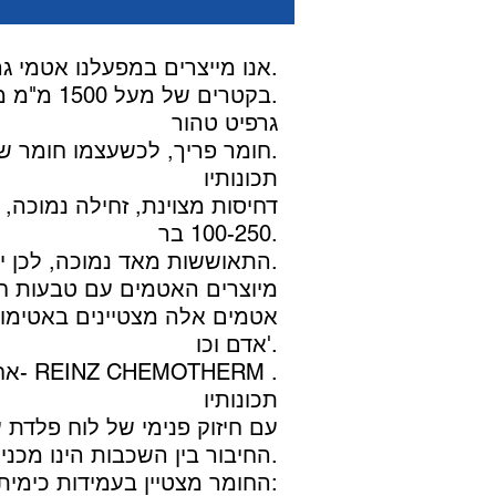
אנו מייצרים במפעלנו אטמי גרפיט לפי דגמים או שרטוטים של הלקוח תוך זמן קצר.
בקטרים של מעל 1500 מ"מ מיוצרים האטמים מחלקים (סגמנטים) בדיוק רב.
גרפיט טהור
חומר פריך, לכשעצמו חומר שביר לכן מחזקים אותו ע"י נירוסטה או פלדה.
תכונותיו
דחיסות מצוינת, זחילה נמוכה, 
100-250 בר.
התאוששות מאד נמוכה, לכן יש להדק את הגרפיט חזק מאד, על מנת שלא תהיה תזוזה.
אדם וכו'.
אחד מסוגי הגרפיט שברשותינו הוא ה- REINZ CHEMOTHERM .
תכונותיו
(Tanged) מסוג SS316 . החיבור בין השכבות הינו מכני בלבד, ללא תוספת דבקים.
החומר מצטיין בעמידות כימית מעולה וכן בלחצים וטמפרטורות גבוהים במיוחד: