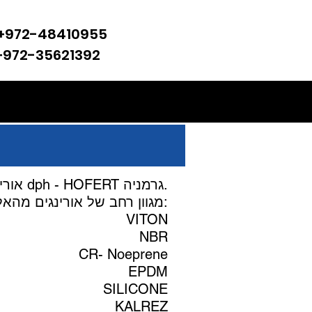
+972-48410955
​​+972-35621392
אורינגים תוצרת חברת dph - HOFERT גרמניה.
מגוון רחב של אורינגים מהאלסטומרים הר"מ:
VITON
NBR
CR- Noeprene
EPDM
SILICONE
KALREZ