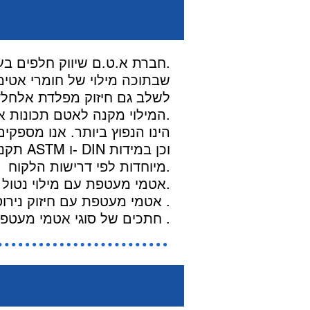
חברת א.ט.ם שיווק חלפים בע"מ משווקת מגוון של אטמי מעטפת טפלון לתעשיה התהליכית.
לשלב גם חיזוק מפלדת אלחלד
ºC160- עד ºC250 +. המילוי מקנה לאטם תכונות אטימה משופרות.
תקני ASTM ו- DIN וכן במידות
מיוחדות לפי דרישות הלקוח.
אטמי מעטפת עם מילוי נטול אסבסט.
אטמי מעטפת עם חיזוק נירוסטה .
חתכים של סוגי אטמי מעטפת .