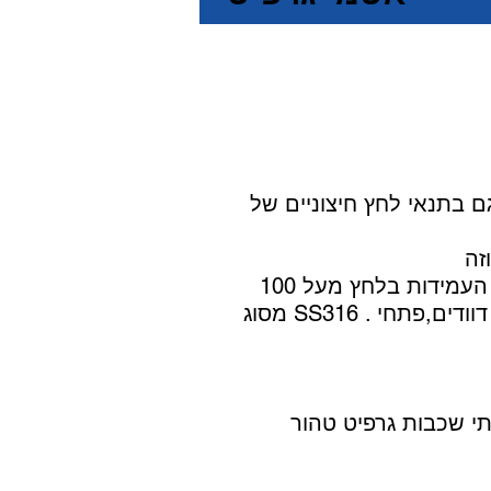
ם בתנאי לחץ חיצוניים של
לשיפור העמידות בלחץ מעל 100 BAR מיוצרים האטמים עם טבעות חיזוק פנימיות מפלדת על חלד, בדרך כלל
מסוג SS316 . אטמים אלה מצטיינים באטימות גבוהה לגזים ונפוצים במיוחד במערכות קיטור-צנרת, דוודים,פתחי
EXPANDED GRAPHITE) עם חיזוק פנימי של לוח פלדת על חלד מחורר