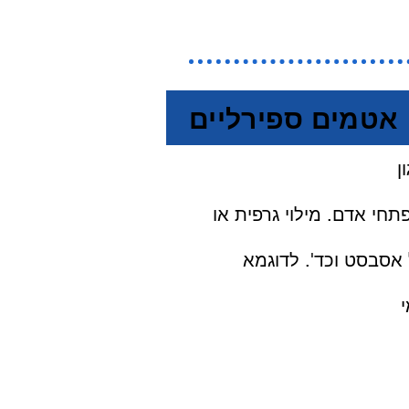
אטמים ספירליים
 PTFE וטבעות מתכת לפי דרישה, כגון: LCS,
 וכד'. לדוגמא: Steel