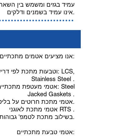
עמיד בגזים ומשמש בין השאר ל
אינו עמיד בשמנים ודלקים.
אנו מציעים אטמים מתכתיים ומתכתיים למחצה בעלי כושר התאוששות וקפיציות כגון:
Stainless Steel .
אטמי מעטפת מתכתיים למח
Jacked Gaskets .
אטמי Kammprofile : אטמי מתכת חרוטים על בליטות לטמפ' גבוהות ולחצים גבוהים.
אטמי מתכת לאוגני RTS .
אטמי מיקה (MICA) בשילוב מתכת לטמפ' גבוהות.
אטמי טבעת מתכתיים: