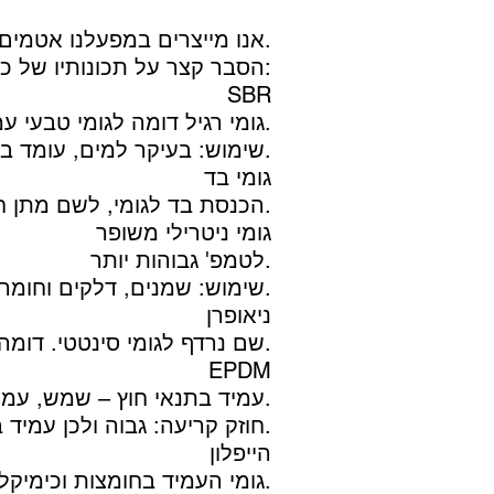
אנו מייצרים במפעלנו אטמים סטנדרטיים ולפי דגמים ושרטוטים בכל גודל ומכל סוגי הגומי.
הסבר קצר על תכונותיו של כל חומר:
SBR
גומי רגיל דומה לגומי טבעי עמיד בטמפרטורות של -30°-90° עמידות בלחץ: 4-5 בר.
שימוש: בעיקר למים, עומד בלחצים של ביוב וצנרת, אסור לשימוש לכיבוי אש, לשמנים ולדלקים.
גומי בד
הכנסת בד לגומי, לשם מתן חיזוק יתר ואז ניתן לשימוש ללחצים גבוהים יותר.
גומי ניטרילי משופר
לטמפ' גבוהות יותר.
שימוש: שמנים, דלקים וחומרים כימיים.
ניאופרן
שם נרדף לגומי סינטטי. דומה בתכונותיו לגומי ניטרילי עמיד במגוון חומצות.
EPDM
עמיד בתנאי חוץ – שמש, עמיד באציטון, עמיד בטמפ' גבוהות, אינו עמיד בשמנים ודלקים.
חוזק קריעה: גבוה ולכן עמיד בלחצים גבוהים יותר.
הייפלון
גומי העמיד בחומצות וכימיקלים, עמיד בתנאי מזג אויר. אינו עמיד בדלקים ושמנים.