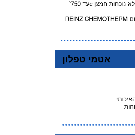
עד °750c ללא נוכחות חמצן (inter atmosphere) ועד °500c בקיטור. טמפ' העבודה המומלצות בנוכחות חמצן מ
אטמי טפלון