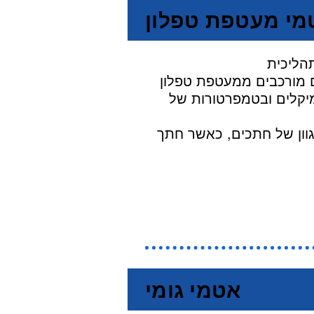
מי מעטפת טפלון
פלון (Virgin PTFE) שבתוכה מילוי של חומרי אטימה נטולי אסבסט, או גומי. ניתן
יקלים ובטמפרטורות של
” הינו הנפוץ ביותר. אנו מספקים אטמי מעטפת לפי
אטמי גומי