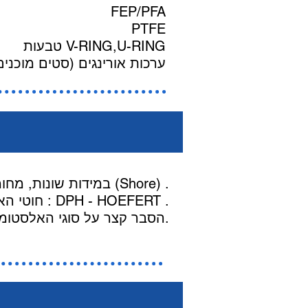
FEP/PFA
PTFE
טבעות V-RING,U-RING
ערכות אורינגים (סטים מוכנים
חברתנו מייבאת חוטי אורינג (O-Ring Cord) במידות שונות, מחומרים שונים ומידות קושי שונות (Shore) .
חוטי האורינג מיובאים מגרמניה מחברות : DPH - HOEFERT .
הסבר קצר על סוגי האלסטומרים ניתן לראות בסעיף "חומרים" באתר זה.