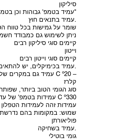
סיליקון
עמיד בטמפ' גבוהות וכן בטמפ' מתחת ל – "0"
עמיד בתנאים חוץ.
שומר על גמישות בכל טווח ה
ניתן לשימוש גם כמבודד חשמל
קיימים סוגי סיליקון רבים
וייטון
קיימים סוגי וייטון רבים
עמיד בכימיקלים, יש להתאים את סוג הויטון לסוג הכימיקל המתאים לו.
עמיד גם במקרים של טמפ' קיצוניות עד C º20 –
קלרז
סוג הגומי הטוב ביותר, שפותח 
עמידות בטמפ' של עד C º330
עמידות זהה לעמידות הטפלון
שמוש: במקומות בהם נדרשת ה
פוליאורתן
עמיד בשחיקה.
גומי בוטילי